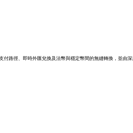
最優支付路徑、即時外匯兌換及法幣與穩定幣間的無縫轉換，並由