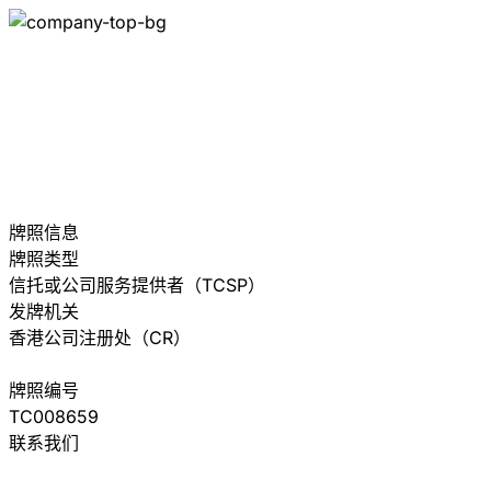
牌照信息
牌照类型
信托或公司服务提供者（TCSP）
发牌机关
香港公司注册处（CR）
牌照编号
TC008659
联系我们